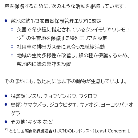
境を保護するために、次のような活動を継続しています。
敷地の約1/3を自然保護管理エリアに設定
英国で希少種に指定されているクシイモリやワレモコ
*1
ウ
の生育地を保護する特別エリアを設定
社用車の排出ガス量に見合った植樹活動
地域の生物多様性を改善し、蜂の種を保護するため、
敷地内に蜂の巣箱を設置
そのほかにも、敷地内には以下の動物が生息しています。
猛禽類：ノスリ、チョウゲンボウ、フクロウ
鳥類：ヤマウズラ、ジョウビタキ、キアオジ、ヨーロッパアオ
ゲラ
その他：キツネ など
*1
ともに国際自然保護連合（IUCN）のレッドリスト（Least Concern: L