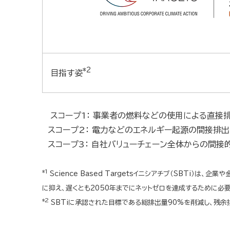
*2
目指す姿
スコープ1： 事業者の燃料などの使用による直接
スコープ2： 電力などのエネルギー起源の間接排出
スコープ3： 自社バリューチェーン全体からの間接
*1
Science Based Targetsイニシアチブ（SBT
に抑え、遅くとも2050年までにネットゼロを達成するために必
*2
SBTiに承認された目標である総排出量90%を削減し、残余