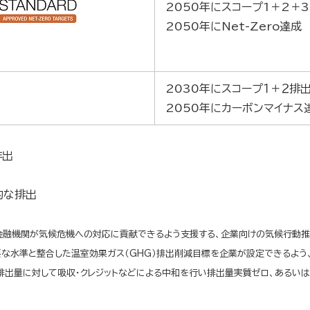
2050年にスコープ1＋2＋
2050年にNet-Zero達成
2030年にスコープ１＋２排
2050年にカーボンマイナス
排出
的な排出
i）は、企業や金融機関が気候危機への対応に貢献できるよう支援する、企業向けの気候
要な水準と整合した温室効果ガス（GHG）排出削減目標を企業が設定できるよう、
排出量に対して吸収・クレジットなどによる中和を行い排出量実質ゼロ、あるい