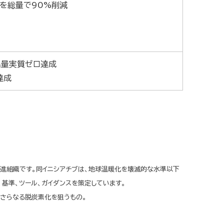
3を総量で90%削減
出量実質ゼロ達成
達成
行動推進組織です。同イニシアチブは、地球温暖化を壊滅的な水準以下
基準、ツール、ガイダンスを策定しています。
はさらなる脱炭素化を狙うもの。