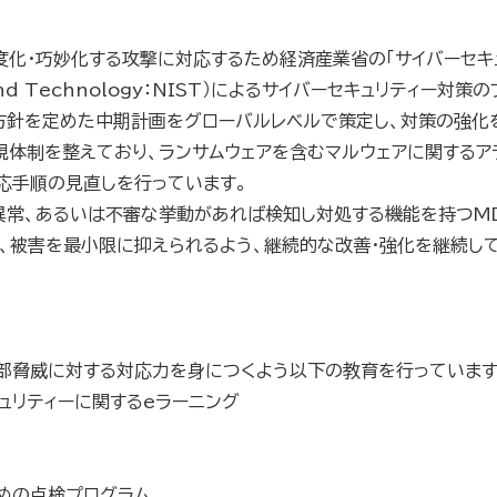
度化・巧妙化する攻撃に対応するため経済産業省の「サイバーセキ
ds and Technology：NIST）によるサイバーセキュリティー対策のフ
る方針を定めた中期計画をグローバルレベルで策定し、対策の強化
監視体制を整えており、ランサムウェアを含むマルウェアに関するア
応手順の見直しを行っています。
あるいは不審な挙動があれば検知し対処する機能を持つMDR(Mana
、被害を最小限に抑えられるよう、継続的な改善・強化を継続して
外部脅威に対する対応力を身につくよう以下の教育を行っています
ュリティーに関するeラーニング
めの点検プログラム