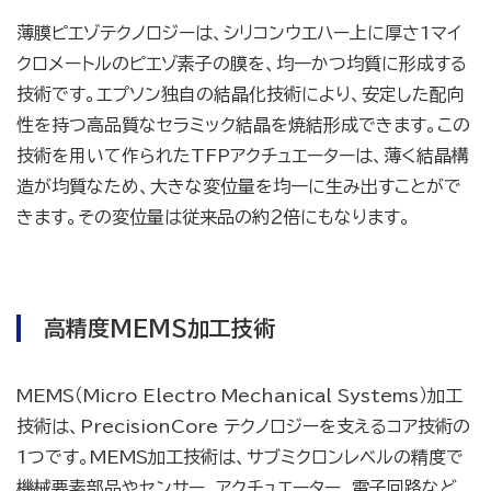
薄膜ピエゾテクノロジーは、シリコンウエハー上に厚さ1マイ
クロメートルのピエゾ素子の膜を、均一かつ均質に形成する
技術です。エプソン独自の結晶化技術により、安定した配向
性を持つ高品質なセラミック結晶を焼結形成できます。この
技術を用いて作られたTFPアクチュエーターは、薄く結晶構
造が均質なため、大きな変位量を均一に生み出すことがで
きます。その変位量は従来品の約２倍にもなります。
高精度MEMS加工技術
MEMS（Micro Electro Mechanical Systems）加工
技術は、PrecisionCore テクノロジーを支えるコア技術の
1つです。MEMS加工技術は、サブミクロンレベルの精度で
機械要素部品やセンサー、アクチュエーター、電子回路など