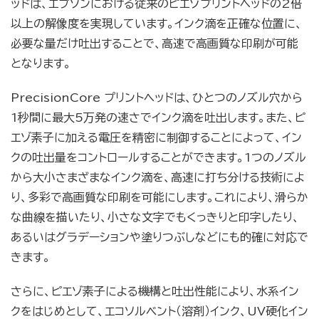
ッドは、エプソンにおける従来のピエゾプリントヘッドの2倍
以上の解像度を実現しています。インク滴を正確な位置に、
必要な量だけ吐出することで、高速で高画質な印刷が可能
となります。
PrecisionCore プリントヘッドは、ひとつのノズル穴から
1秒間に最大5万発の速さでインク滴を吐出します。また、ピ
エゾ素子に加える電圧を精密に制御することによって、イン
クの吐出量をコントロールすることができます。1つのノズル
から大小さまざまなインク滴を、高速に打ち分ける技術によ
り、多彩で高画質な印刷を可能にします。これにより、滑らか
な曲線を描いたり、小さな文字でもくっきりと印字したり、
あるいはグラデーションや塗りつぶしなどにも的確に対応で
きます。
さらに、ピエゾ素子による機構と吐出性能により、水系イン
クをはじめとして、エコソルベント（溶剤）インク、UV硬化イン