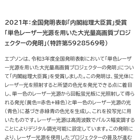
2021年：全国発明表彰「内閣総理大臣賞」受賞
「単色レーザー光源を用いた大光量高画質プロジ
ェクターの発明」（特許第5928569号）
エプソンは、令和3年度全国発明表彰において「単色レーザ
ー光源を用いた大光量高画質プロジェクターの発明」につい
て「内閣総理大臣賞」を受賞しました。この発明は、蛍光体に
レーザー光を照射すると所望の色光を発光できる点に着目
し、単一色のレーザー光源から回転蛍光板に光照射して得ら
れる発光（黄色=赤色+緑色）と単一色のレーザー光源の光
（青色）に基づき赤緑青の色光を生成し、これを投写光に用
いたものです。レーザー光源は高周波数でパルス幅変調する
ことによりデジタル調光可能に設定しています。この発明に
より、レーザー光源を使用したプロジェクターの普及が進む