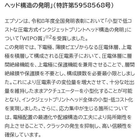
ヘッド構造の発明」（特許第5958568号）
エプソンは、令和8年度全国発明表彰において「小型で低コ
ストな圧電方式インクジェットプリントヘッド構造の発明」に
※2
ついて「WIPO
賞」
を受賞しました。
この発明では、下電極、薄膜ピエゾからなる圧電体層、上電
極を積層して構成される圧電素子において、圧電体層に層
間絶縁機能を、上電極に保護機能を兼用させることで、層間
絶縁膜や保護膜を不要とし、構成膜数を必要最小限としまし
た。これにより圧電素子の変位量を増大させて、十分な吐出
量を維持したままアクチュエーターを小型化することが可能
となり、インクジェットプリントヘッド全体の小型・低コスト化
を実現しました。さらに、応力集中が生じる箇所について
は、電極配置の最適化や配線構造の工夫により局所剛性を
向上させることで、クラックの発生を抑制し、高い信頼性を
確保しています。