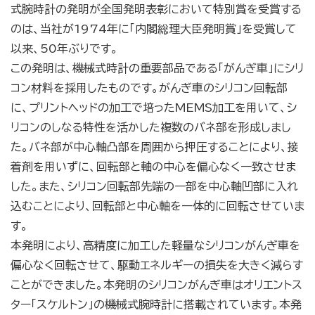
式腕時計の発明が全国発明表彰において特別賞を受賞する
のは、当社が1974年に「内閣総理大臣発明賞」を受賞して
以来、50年ぶりです。
この発明は、機械式時計の重要部品である「がんぎ車」にシリ
コン材料を採用したものです。がんぎ車のシリコン回転部
に、プリントヘッドの加工で培ったMEMS加工を用いて、シ
リコンのしなる特性を活かした複数のバネ部を形成しまし
た。バネ部が中心軸凸部を周囲から押圧することにより、接
着剤を用いずに、回転部と軸の中心を偏心なく一致させま
した。また、シリコン回転部先端の一部を中心軸凹部に入れ
込むことにより、回転部と中心軸を一体的に回転させていま
す。
本発明により、高精度に加工した軽量なシリコンがんぎ車を
偏心なく回転させて、駆動エネルギーの損失を大きく減らす
ことができました。本発明のシリコンがんぎ車はオリエントス
ター「スケルトン」の機械式腕時計に搭載されています。本発