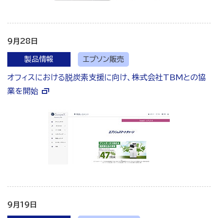
9月28日
製品情報
エプソン販売
オフィスにおける脱炭素支援に向け、株式会社TBMとの協
業を開始
9月19日