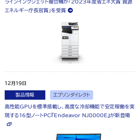
ラインインクジェット複合機が「2023年度省エネ大賞 資源
エネルギー庁長官賞」を受賞
12月19日
製品情報
エプソンダイレクト
高性能GPUを標準搭載し、高度な冷却機能で安定稼働を実
現する16型ノートPC『Endeavor NJ8000E』が新登場