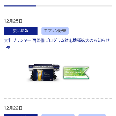
12月25日
製品情報
エプソン販売
大判プリンター 再整備プログラム対応機種拡大のお知らせ
12月22日