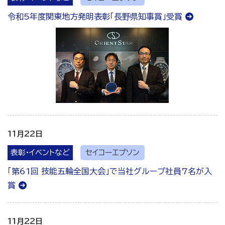
令和5年度関東地方発明表彰「長野県知事賞」受賞
11月22日
表彰・イベントなど
セイコーエプソン
「第61回 技能五輪全国大会」で当社グループ社員7名が入
賞
11月22日