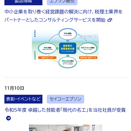
製品情報
エプソン販売
中小企業を取り巻く経営課題の解決に向け、税理士業界を
パートナーとしたコンサルティングサービスを開始
11月10日
表彰・イベントなど
セイコーエプソン
令和5年度 卓越した技能者「現代の名工」を当社社員が受賞