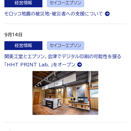
経営情報
セイコーエプソン
モロッコ地震の被災地・被災者への支援について
9月14日
経営情報
セイコーエプソン
関美工堂とエプソン、会津でデジタル印刷の可能性を探る
「HHT PRINT Lab．」をオープン