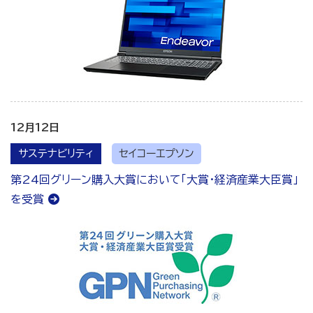
12月12日
サステナビリティ
セイコーエプソン
第24回グリーン購入大賞において「大賞・経済産業大臣賞」
を受賞