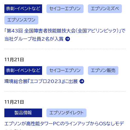
表彰・イベントなど
セイコーエプソン
エプソンミズベ
エプソンスワン
「第43回 全国障害者技能競技大会（全国アビリンピック）」で
当社グループ社員2名が入賞
11月21日
表彰・イベントなど
セイコーエプソン
エプソン販売
環境総合展『エコプロ2023』に出展
11月21日
製品情報
エプソンダイレクト
エプソンが高性能タワーPCのラインアップからOSなしモデ