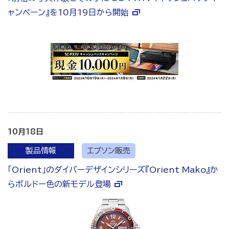
ャンペーン』を10月19日から開始
10月18日
製品情報
エプソン販売
「Orient」のダイバーデザインシリーズ『Orient Mako』か
らボルドー色の新モデル登場