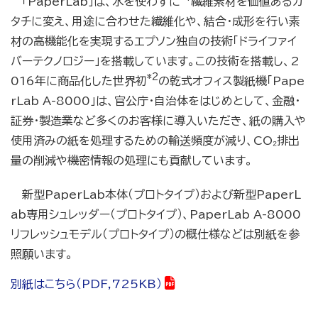
「PaperLab」は、水を
使わずに
繊維素材を価値あるカ
タチに変え、用途に合わせた繊維化や、結合・成形を行い素
材の高機能化を実現するエプソン独自の技術「ドライファイ
バーテクノロジー」を搭載しています。この技術を搭載し、2
*2
016年に商品化した
世界初
の乾式オフィス製紙機「Pape
rLab A-8000」は、官公庁・自治体をはじめとして、金融・
証券・製造業など多くのお客様に導入いただき、紙の購入や
使用済みの紙を処理するための輸送頻度が減り、CO₂排出
量の削減や機密情報の処理にも貢献しています。
新型PaperLab本体（プロトタイプ）および新型PaperL
ab専用シュレッダー（プロトタイプ）、PaperLab A-8000
リフレッシュモデル（プロトタイプ）の概仕様などは別紙を参
照願います。
別紙はこちら（PDF,725KB）