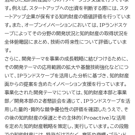
す。例えば、スタートアップへの出資を判断する際には、スタ
ートアップ企業が保有する知的財産の価値評価を行っていま
す。また、オープンイノベーションにおいては、IPランドスケ
ープによってその分野の開発状況と知的財産の取得状況を
全体俯瞰図にまとめ、技術の将来性について評価していま
す。
さらに、開発テーマを事業の成長戦略に結びつけるために、
その開発テーマの応用範囲の拡大や基盤技術強化などにつ
いて、IPランドスケープを活用した分析に基づき、知的財産
面からの提案を含めたイノベーション支援を行っています。
事業化された開発テーマについては、知的財産本部と事業
部／開発本部の2者懇談会を通じて、IPランドスケープを活
用した量的・質的な競争優位性の評価を確認したうえで、そ
の後の知的財産の保護とその主体的（Proactive）な活用
を定めた知的財産戦略を策定し、実行しています。この段階
での知的財産には、特許だけでなく、意匠や商標・ブランド