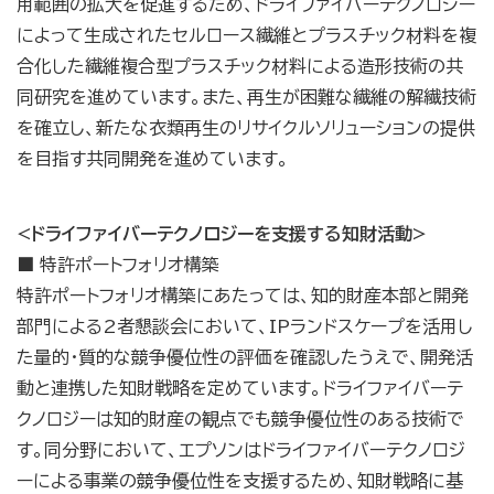
用範囲の拡大を促進するため、ドライファイバーテクノロジー
によって生成されたセルロース繊維とプラスチック材料を複
合化した繊維複合型プラスチック材料による造形技術の共
同研究を進めています。また、再生が困難な繊維の解繊技術
を確立し、新たな衣類再生のリサイクルソリューションの提供
を目指す共同開発を進めています。
<ドライファイバーテクノロジーを支援する知財活動>
■ 特許ポートフォリオ構築
特許ポートフォリオ構築にあたっては、知的財産本部と開発
部門による2者懇談会において、IPランドスケープを活用し
た量的・質的な競争優位性の評価を確認したうえで、開発活
動と連携した知財戦略を定めています。ドライファイバーテ
クノロジーは知的財産の観点でも競争優位性のある技術で
す。同分野において、エプソンはドライファイバーテクノロジ
ーによる事業の競争優位性を支援するため、知財戦略に基