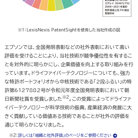
※1：LexisNexis PatentSightを使用した当社作成の図
エプソンでは、全国発明表彰などの社外表彰において高い
評価を受けることにより、当社技術が競争優位性を有するこ
とを対外的に明らかにし、企業価値を向上する取り組みを行
っています。ドライファイバーテクノロジーについても、強力
な特許ポートフォリオから中核技術である「2段ふるい」の特
許第6127882号が令和元年度全国発明表彰において朝
※2
日新聞社賞を受賞しま
した
。この受賞によってドライファ
イバーテクノロジーが科学技術の振興、産業経済の発展に大
きく貢献している価値ある技術であることが社外の評価を
通じて明らかになりました。
※2：
詳しくは「組織と社外評価」のページをご参照ください