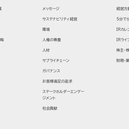
域
メッセージ
経営方
サステナビリティ経営
5分で
環境
IRカレ
戦略
人権の尊重
IRライ
人材
株主・
サプライチェーン
財務・
ガバナンス
お客様満足の追求
ステークホルダーエンゲー
ジメント
社会貢献