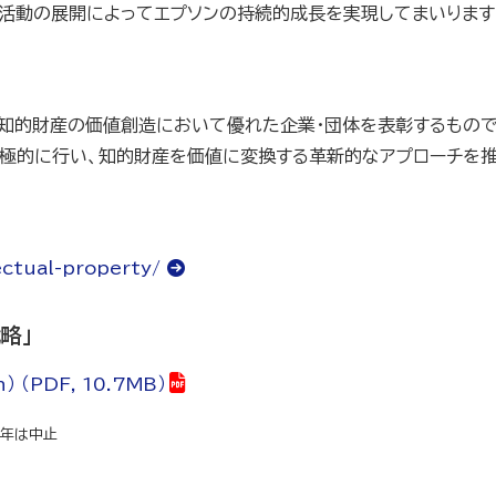
活動の展開によってエプソンの持続的成長を実現してまいります
、知的財産の価値創造において優れた企業・団体を表彰するもの
極的に行い、知的財産を価値に変換する革新的なアプローチを推
ectual-property/
略」
n） （PDF, 10.7MB）
1年は中止