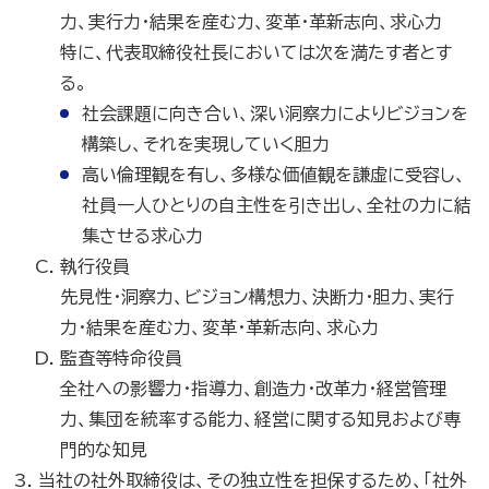
力、実行力・結果を産む力、変革・革新志向、求心力
特に、代表取締役社長においては次を満たす者とす
る。
社会課題に向き合い、深い洞察力によりビジョンを
構築し、それを実現していく胆力
高い倫理観を有し、多様な価値観を謙虚に受容し、
社員一人ひとりの自主性を引き出し、全社の力に結
集させる求心力
執行役員
先見性・洞察力、ビジョン構想力、決断力・胆力、実行
力・結果を産む力、変革・革新志向、求心力
監査等特命役員
全社への影響力・指導力、創造力・改革力・経営管理
力、集団を統率する能力、経営に関する知見および専
門的な知見
当社の社外取締役は、その独立性を担保するため、「社外