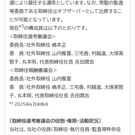
選により選任する運用としています。なお、常勤の監査
等委員である取締役はオブザーバーとして出席するこ
とが可能となっています。
*3
現在
の構成員は以下のとおりです。
<取締役選考審議会>
委員長：社外取締役 嶋本正
委 員：社外取締役 山内雅喜、三宅香、村越進、大塚美
智子、丸本明、代表取締役社長 𠮷田潤吉
＜取締役報酬審議会＞
委員長：社外取締役 山内雅喜
委 員：社外取締役 嶋本正、三宅香、村越進、大塚美智
子、丸本明、代表取締役社長 𠮷田潤吉
*3
2025年６月末時点
〔取締役選考審議会の役割・権限・活動状況〕
当社は、当社の役員（取締役・執行役員・監査等特命役