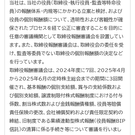
当社は、当社の役員（取締役・執行役員・監査等特命役
員）の報酬体系・内規等にかかわる立案と検討、および
役員の個別報酬額について、透明性および客観性が確
保されたプロセスを経て公正に審査することを目的に
任意の審議機関として取締役報酬審議会を設置してい
ます。また、取締役報酬審議会は、取締役会の委任を受
け、監査等委員でない取締役の個別報酬額の決定など
を行っています。
取締役報酬審議会は、2024年度に7回、2025年４月
から2025年６月の定時株主総会までの期間に3回開
催され、基本報酬の個別支給額、賞与の支給係数およ
び個別支給額、譲渡制限付株式報酬制度における付与
係数、割当株式数および金銭報酬債権額、役員等賠償
責任保険の更改、会社補償契約および責任限定契約の
締結、旧制度である業績連動型株式報酬（役員報酬BIP
信託）の清算に係る手続き等について審議を行いまし