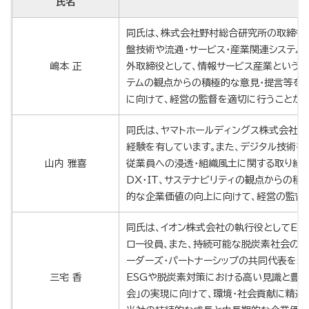
氏名
同氏は、株式会社野村総合研究所の取締役社
盤技術や流通・サービス・産業関連システム
嶋本 正
外取締役として、情報サービス産業という別
テムの観点からの積極的な意見・提言等を
に向けて、経営の監督を適切に行うことが
同氏は、ヤマトホールディングス株式会社の
経験を有しています。また、デジタル技術を
山内 雅喜
従業員への浸透・組織風土に関する取り組
DX・IT、サステナビリティの観点からの
的な企業価値の向上に向けて、経営の監督
同氏は、イオン株式会社の執行役としてES
ロー役員、また、持続可能な脱炭素社会の
ーダーズ・パートナーシップの共同代表を務
三宅 香
ESGや脱炭素対策における高い見識と豊富
会」の実現に向けて、環境・社会貢献に精通