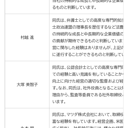
当社の持続的な成長と中長期的な企業価値
るものと判断しています。
同氏は、弁護士としての高度な専門的知見
士政治連盟の理事長を歴任するなど法曹界
の持続的な成長と中長期的な企業価値の向
村越 進
の貢献が期待できるものと判断しています
営に関与した経験はありませんが、上記の
に遂行することができるものと判断していま
同氏は、公認会計士としての高度な専門的
ての経験と高い見識を有していることから
向上に向けた経営の適切な監督および経営
大塚 美智子
す。なお、同氏は、社外役員となること以外
理由から、監査等委員である社外取締役と
います。
同氏は、マツダ株式会社において、取締役
富な経験を有しています。経営企画、米国で