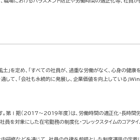
た、職場におけるハラスメント防止や労働時間の適正化等、社員が
風土」を定め、「すべての社員が、過重な労働がなく、心身の健康
して、「会社も永続的に発展し、企業価値を向上している」Win
。第Ⅰ期（2017～2019年度）は、労働時間の適正化・長時間
全社員を対象にした在宅勤務の制度化・フレックスタイムのコアタ
て、社内研修などを通じて、社員の自律を前提とした制度運用の定着