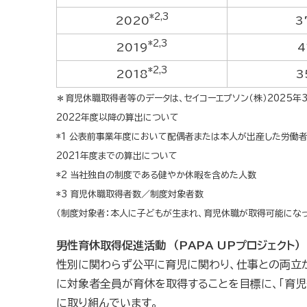
*2,3
2020
3
*2,3
2019
4
*2,3
2018
3
＊育児休職取得者等のデータは、セイコーエプソン（株）2025年
2022年度以降の算出について
*1 公表前事業年度において配偶者または本人が出産した労働
2021年度までの算出について
*2 当社独自の制度である健やか休暇を含めた人数
*3 育児休職取得者数／制度対象者数
（制度対象者：本人に子どもが生まれ、育児休職が取得可能になっ
男性育休取得促進活動 （PAPA UPプロジェクト）
性別に関わらず公平に育児に関わり、仕事との両立
に対象者全員が育休を取得することを目標に、「育
に取り組んでいます。