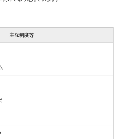
主な制度等
ム
援
み