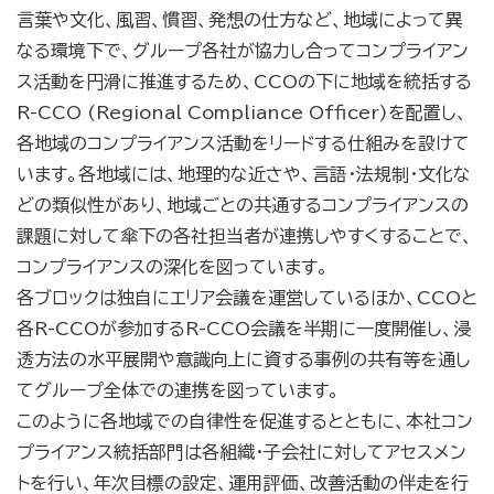
言葉や文化、風習、慣習、発想の仕方など、地域によって異
なる環境下で、グループ各社が協力し合ってコンプライアン
ス活動を円滑に推進するため、CCOの下に地域を統括する
R-CCO (Regional Compliance Officer)を配置し、
各地域のコンプライアンス活動をリードする仕組みを設けて
います。各地域には、地理的な近さや、言語・法規制・文化な
どの類似性があり、地域ごとの共通するコンプライアンスの
課題に対して傘下の各社担当者が連携しやすくすることで、
コンプライアンスの深化を図っています。
各ブロックは独自にエリア会議を運営しているほか、CCOと
各R-CCOが参加するR-CCO会議を半期に一度開催し、浸
透方法の水平展開や意識向上に資する事例の共有等を通し
てグループ全体での連携を図っています。
このように各地域での自律性を促進するとともに、本社コン
プライアンス統括部門は各組織・子会社に対してアセスメン
トを行い、年次目標の設定、運用評価、改善活動の伴走を行