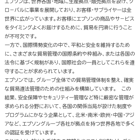
エプソンは、世界各国・地域に生産拠点・販売拠点を設け、グ
ロ－バルに事業を展開しており、お客様・サプライヤーは全
世界に広がっています。お客様にエプソンの商品やサ－ビス
をタイミングよくお届けするために、貿易を円滑に行うこと
が不可欠です。
一方で、国際情勢変化の中で、平和と安全を維持するため
に、さまざまな貿易管理の国際条約や枠組み、または各国の
法令に基づく規制があり、国際社会の一員としてこれらを遵
守することが求められています。
エプソンでは、グループ全体での貿易管理体制を整え、確実
な貿易遵法管理のための仕組みを構築しています。 この
結果、安全保障やセキュリティー管理など特に厳密な管理が
求められる分野において、各国の関係当局が設けた制度や
プログラムにかなう企業として、北米・南米・欧州・中国・アジ
アなど、エプソングループ各社が拠点を持つ世界各地で多く
の認証を受けています。