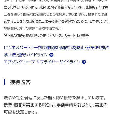
ない。これら禁止事項には、取引を獲得または維持する、何者かに取引を
差し向ける、あるいはその他不適切な利益を得るために、直接的または第
三者を通して間接的に価値あるものを約束、申し出、許可、提供または受
領することを含む。腐敗防止法令の遵守を確保するために、モニタリング、
記録管理、および実施手段を整備する。）
*2
RBA行動規範のD５：公正なビジネス、広告、および競争
ビジネスパートナー向け贈収賄・腐敗行為防止・競争法（独占
禁止法）遵守ガイドライン
エプソングループ サプライヤーガイドライン
接待贈答
法令や社会倫理に反した贈り物や接待を禁止しています。
接待・贈答を実施する場合は、事前申請を前提とし、実施の
可否を決定します。