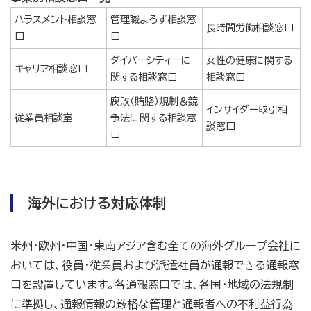
ハラスメント相談窓
管理職よろず相談窓
長時間労働相談窓口
口
口
ダイバーシティーに
女性の健康に関する
キャリア相談窓口
関する相談窓口
相談窓口
腐敗（賄賂）規制＆競
インサイダー取引相
従業員相談室
争法に関する相談窓
談窓口
口
海外における対応体制
米州・欧州・中国・東南アジア含む全ての海外グループ会社に
おいては、役員・従業員および派遣社員が通報できる通報窓
口を設置しています。各通報窓口では、各国・地域の法規制
に準拠し、通報情報の厳格な管理と通報者への不利益行為