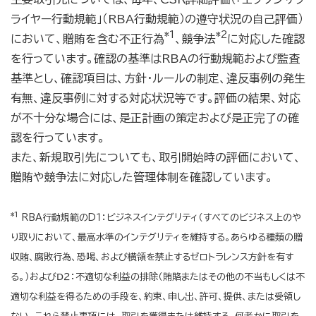
ライヤー行動規範」（RBA行動規範）の遵守状況の自己評価）
*1
*2
において、贈賄を含む不正行為
、競争法
に対応した確認
を行っています。確認の基準はRBAの行動規範および監査
基準とし、確認項目は、方針・ルールの制定、違反事例の発生
有無、違反事例に対する対応状況等です。評価の結果、対応
が不十分な場合には、是正計画の策定および是正完了の確
認を行っています。
また、新規取引先についても、取引開始時の評価において、
贈賄や競争法に対応した管理体制を確認しています。
*1
RBA行動規範のD１：ビジネスインテグリティ（すべてのビジネス上のや
り取りにおいて、最高水準のインテグリティを維持する。あらゆる種類の贈
収賄、腐敗行為、恐喝、および横領を禁止するゼロトラレンス方針を有す
る。）およびⅮ２：不適切な利益の排除（賄賂またはその他の不当もしくは不
適切な利益を得るための手段を、約束、申し出、許可、提供、または受領し