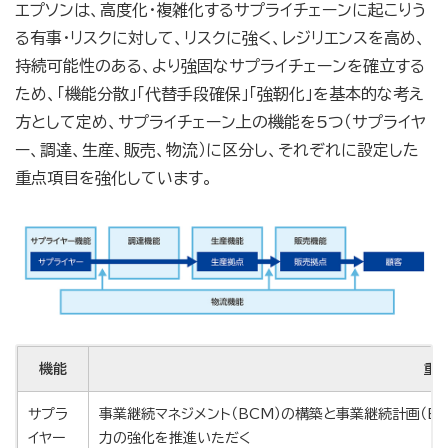
エプソンは、高度化・複雑化するサプライチェーンに起こりう
る有事・リスクに対して、リスクに強く、レジリエンスを高め、
持続可能性のある、より強固なサプライチェーンを確立する
ため、「機能分散」「代替手段確保」「強靭化」を基本的な考え
方として定め、サプライチェーン上の機能を5つ（サプライヤ
ー、調達、生産、販売、物流）に区分し、それぞれに設定した
重点項目を強化しています。
機能
重
サプラ
事業継続マネジメント（
BCM
）の構築と事業継続計画（
B
イヤー
力の強化を推進いただく