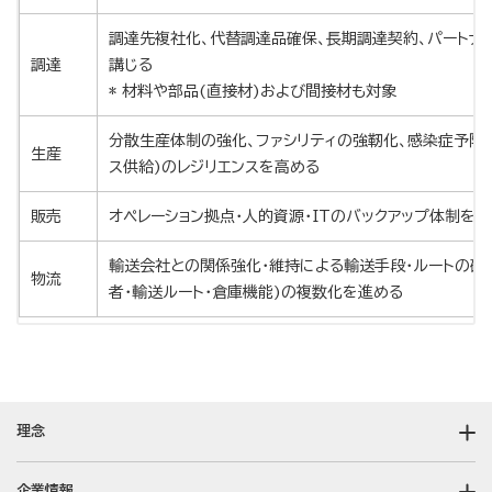
調達先複社化、代替調達品確保、長期調達契約、パートナ
調達
講じる
* 材料や部品
(
直接材
)
および間接材も対象
分散生産体制の強化、ファシリティの強靭化、感染症予防
生産
ス供給
)
のレジリエンスを高める
販売
オペレーション拠点・人的資源・
IT
のバックアップ体制を確
輸送会社との関係強化・維持による輸送手段・ルートの確
物流
者・輸送ルート・倉庫機能
)
の複数化を進める
理念
企業情報