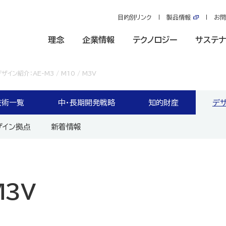
目的別リンク
製品情報
お問
理念
企業情報
テクノロジー
サステナ
ザイン紹介：AE-M3 / M10 / M3V
技術一覧
中・長期開発戦略
知的財産
デ
ザイン拠点
新着情報
M3V