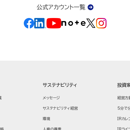
公式アカウント一覧
サステナビリティ
投資
域
メッセージ
経営方
サステナビリティ経営
5分で
環境
IRカレ
戦略
人権の尊重
IRライ