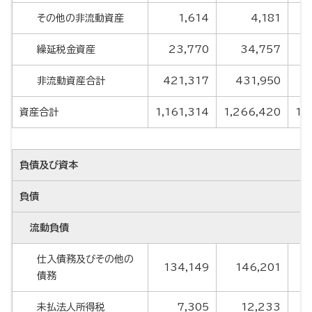
その他の非流動資産
1,614
4,181
繰延税金資産
23,770
34,757
非流動資産合計
421,317
431,950
4
資産合計
1,161,314
1,266,420
1,
負債及び資本
負債
流動負債
仕入債務及びその他の
134,149
146,201
債務
未払法人所得税
7,305
12,233