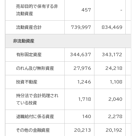
売却目的で保有する非
457
-
流動資産
流動資産合計
739,997
834,469
8
非流動資産
有形固定資産
344,637
343,172
3
のれん及び無形資産
27,976
24,218
投資不動産
1,246
1,108
持分法で会計処理され
1,718
2,040
ている投資
退職給付に係る資産
140
2,278
その他の金融資産
20,213
20,192