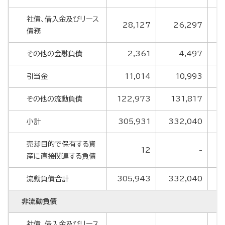
社債、借入金及びリース
28,127
26,297
債務
その他の金融負債
2,361
4,497
引当金
11,014
10,993
その他の流動負債
122,973
131,817
小計
305,931
332,040
3
売却目的で保有する資
12
-
産に直接関連する負債
流動負債合計
305,943
332,040
3
非流動負債
社債、借入金及びリース