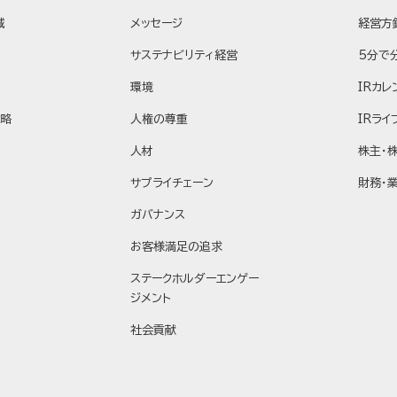
域
メッセージ
経営方
サステナビリティ経営
5分で
環境
IRカレ
戦略
人権の尊重
IRライ
人材
株主・
サプライチェーン
財務・
ガバナンス
お客様満足の追求
ステークホルダーエンゲー
ジメント
社会貢献