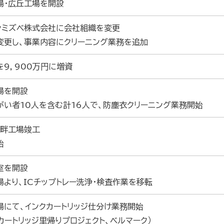
場・広丘工場を開設
ンミズベ株式会社に会社組織を変更
変更し、事業内容にクリーニング業務を追加
を9，900万円に増資
場を開設
がい者10人を含む計16人で、防塵衣クリーニング業務開始
湖畔工場竣工
始
室を開設
場より、ICチップトレー洗浄・検査作業を移転
場にて、インクカートリッジ仕分け業務開始
カートリッジ里帰りプロジェクト、ベルマーク）