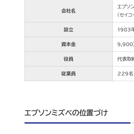
エプソン
会社名
（セイ
設立
1983
資本金
9,90
役員
代表取
従業員
229名
エプソンミズベの位置づけ