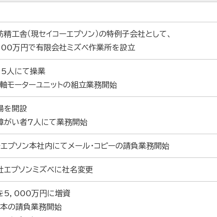
諏訪精工舎（現セイコーエプソン）の特例子会社として、
100万円で有限会社ミズベ作業所を設立
15人にて操業
主軸モーターユニットの組立業務開始
場を開設
障がい者7人にて業務開始
ーエプソン本社内にてメール・コピーの請負業務開始
社エプソンミズベに社名変更
を5，000万円に増資
製本の請負業務開始