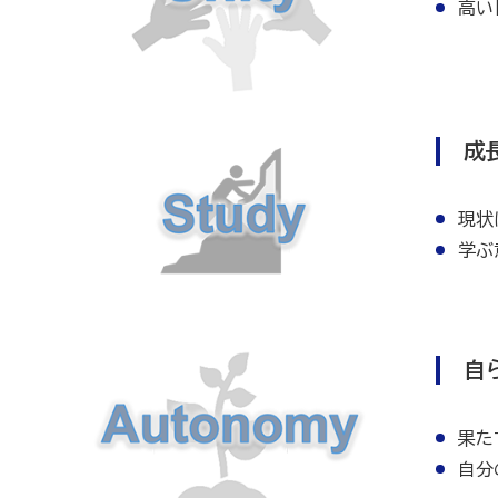
高い
成
現状
学ぶ
自
果た
自分