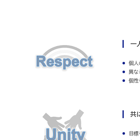
一
個人
異な
個性
共
目標