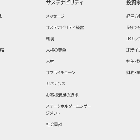
サステナビリティ
投資
域
メッセージ
経営方
サステナビリティ経営
5分で
環境
IRカレ
戦略
人権の尊重
IRライ
人材
株主・
サプライチェーン
財務・
ガバナンス
お客様満足の追求
ステークホルダーエンゲー
ジメント
社会貢献