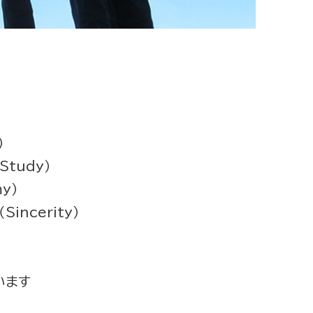
）
tudy）
y）
ncerity）
います