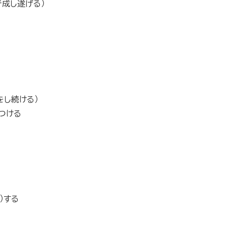
成し遂げる）
をし続ける）
つける
）する