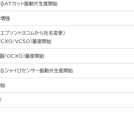
よるATカット振動片生産開始
備増強
（エプソントヨコムから社名変更）
CXO/VCSO）量産開始
器（OCXO）量産開始
よるジャイロセンサー振動片生産開始
開始
年