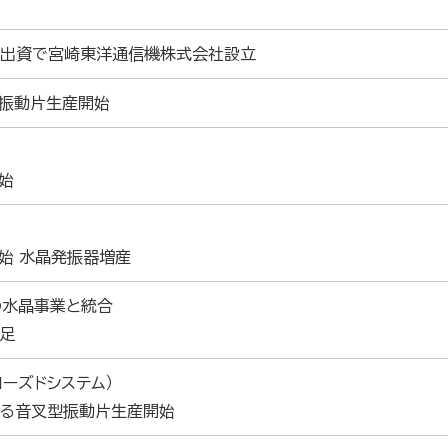
％出資で宮崎東洋通信機株式会社設立
振動片生産開始
始
始 水晶発振器増産
の水晶事業と統合
発足
ーズドシステム）
よる音叉型振動片生産開始