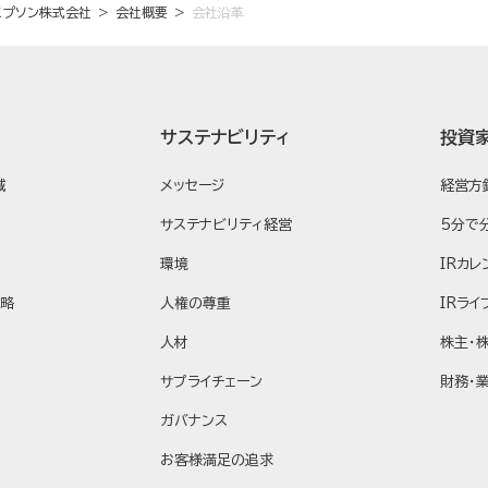
エプソン株式会社
会社概要
会社沿革
サステナビリティ
投資
域
メッセージ
経営方
サステナビリティ経営
5分で
環境
IRカレ
戦略
人権の尊重
IRライ
人材
株主・
サプライチェーン
財務・
ガバナンス
お客様満足の追求