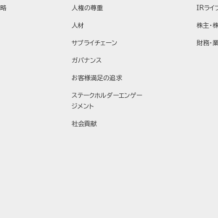
戦略
人権の尊重
IRライ
人材
株主・
サプライチェーン
財務・
ガバナンス
お客様満足の追求
ステークホルダーエンゲー
ジメント
社会貢献