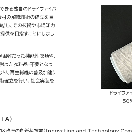
できる独自のドライファイバ
素材の解繊技術の確立を目
締結し、その技術や市場知力
の提供を目指すことにしまし
が困難だった機能性衣類や、
れ残った衣料品・不要となっ
なり、再生繊維の普及加速に
技術確立を行い、社会実装を
ドライファ
50
TA）
府の創新科技署（Innovation and Technology Co