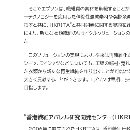
そこでエプソンは、繊維質の素材を解繊することが
ーテクノロジーを応用した伸縮性混紡素材や強撚糸
*
指すと共に、
HKRITA
と共同開発に関する契約を
により、新たな衣類繊維のリサイクルソリューション
た。
このソリューションの実現により、従来は再繊維化
シーツ、ワイシャツなどについても、工場の端材・売
た衣類から新たな再生繊維を作り出すことが可能と
大きく貢献することができます。エプソンは早期に
目指します。
*
香港繊維アパレル研究開発センター（HKRI
2006年に設立されたHKRITAは、香港特別行政区政