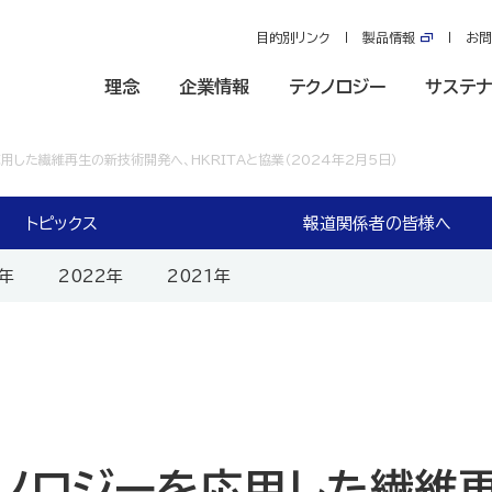
目的別リンク
製品情報
お問
理念
企業情報
テクノロジー
サステナ
用した繊維再生の新技術開発へ、HKRITAと協業（2024年2月5日）
トピックス
報道関係者の皆様へ
3年
2022年
2021年
クノロジーを応用した繊維