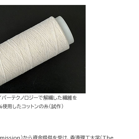
イバーテクノロジーで解繊した繊維を
%使用したコットンの糸（試作）
mmission）から資金提供を受け、香港理工大学（The