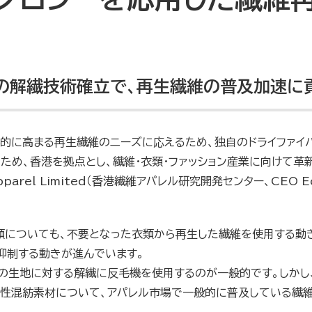
の解繊技術確立で、再生繊維の普及加速に貢
世界的に高まる再生繊維のニーズに応えるため、独自のドライファ
め、香港を拠点とし、繊維・衣類・ファッション産業に向けて革新的
 and Apparel Limited（香港繊維アパレル研究開発センター、CEO 
類についても、不要となった衣類から再生した繊維を使用する動
抑制する動きが進んでいます。
の生地に対する解繊に反毛機を使用するのが一般的です。しかし、
性混紡素材について、アパレル市場で一般的に普及している繊維