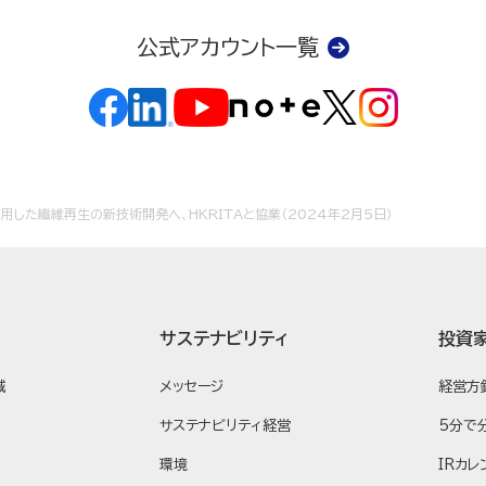
公式アカウント一覧
用した繊維再生の新技術開発へ、HKRITAと協業（2024年2月5日）
サステナビリティ
投資
域
メッセージ
経営方
サステナビリティ経営
5分で
環境
IRカレ