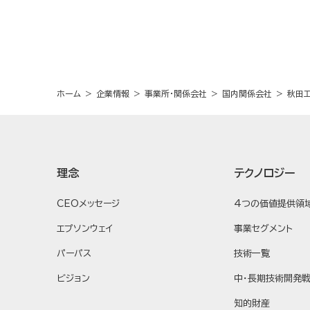
ホーム
企業情報
事業所・関係会社
国内関係会社
秋田
理念
テクノロジー
CEOメッセージ
4つの価値提供領
エプソンウェイ
事業セグメント
パーパス
技術一覧
ビジョン
中・長期技術開発
知的財産