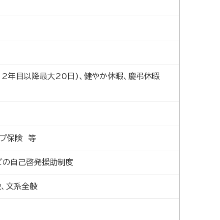
日、2年目以降最大20日)、健やか休暇、慶弔休暇
プ保険 等
どの自己啓発援助制度
般、文系全般