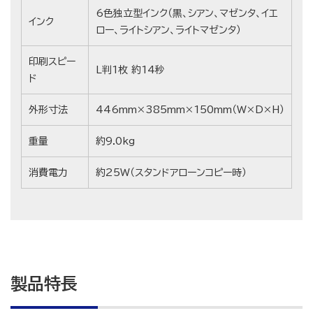
6色独立型インク（黒、シアン、マゼンタ、イエ
インク
ロー、ライトシアン、ライトマゼンタ）
印刷スピー
L判1枚 約14秒
ド
外形寸法
446mm×385mm×150mm（W×D×H）
重量
約9.0kg
消費電力
約25W（スタンドアローンコピー時）
製品特長