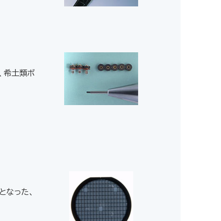
、希土類ボ
となった、