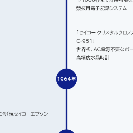
1/1000秒まで計時可能
競技用電子記録システム
「セイコー クリスタルクロノ
C-951」
世界初、AC電源不要なポ
高精度水晶時計
1964年
工舎（現セイコーエプソン