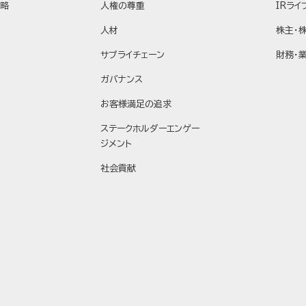
戦略
人権の尊重
IRライ
人材
株主・
サプライチェーン
財務・
ガバナンス
お客様満足の追求
ステークホルダーエンゲー
ジメント
社会貢献