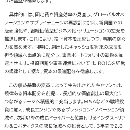
けた基盤を構築します。
具体的には、固定費や資産効率の見直し、グローバルオペ
レーションやサプライチェーンの再設計に加え、新興国での
販売強化や、継続価値型ビジネス化・ソリューションの拡充を
推進します。これにより、投下資本を圧縮しつつ、事業の稼ぐ
力を高めます。同時に、創出したキャッシュを将来の成長を
担う領域へ重点的に配分し、事業ポートフォリオの転換を加
速させます。投資判断や事業運営においては、ROICを経営
の規律として据え、資本の最適配分を徹底します。
この収益基盤の変革によって生み出されたキャッシュは、
規律ある資本配分を前提に、長期的な価値創出の最大化に
つながるテーマへ積極的に充当します。M&Aなどの戦略投
資に加え、成長エンジンであるプレシジョンイノベーション領
域や、次期以降の成長ドライバーと位置付けるインダストリア
ル&ロボティクスの成長領域への投資として、3年間で2,8