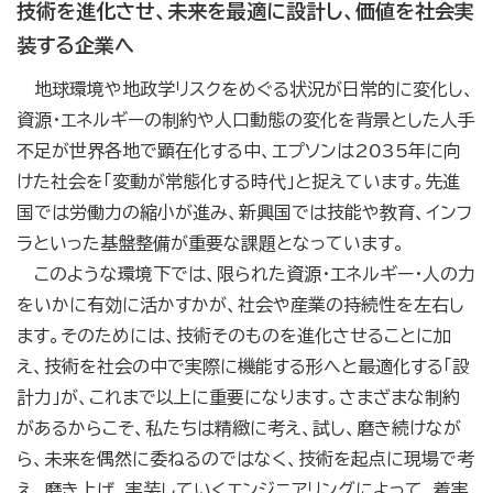
技術を進化させ、未来を最適に設計し、価値を社会実
装する企業へ
地球環境や地政学リスクをめぐる状況が日常的に変化し、
資源・エネルギーの制約や人口動態の変化を背景とした人手
不足が世界各地で顕在化する中、エプソンは2035年に向
けた社会を「変動が常態化する時代」と捉えています。先進
国では労働力の縮小が進み、新興国では技能や教育、インフ
ラといった基盤整備が重要な課題となっています。
このような環境下では、限られた資源・エネルギー・人の力
をいかに有効に活かすかが、社会や産業の持続性を左右し
ます。そのためには、技術そのものを進化させることに加
え、技術を社会の中で実際に機能する形へと最適化する「設
計力」が、これまで以上に重要になります。さまざまな制約
があるからこそ、私たちは精緻に考え、試し、磨き続けなが
ら、未来を偶然に委ねるのではなく、技術を起点に現場で考
え、磨き上げ、実装していくエンジニアリングによって、着実