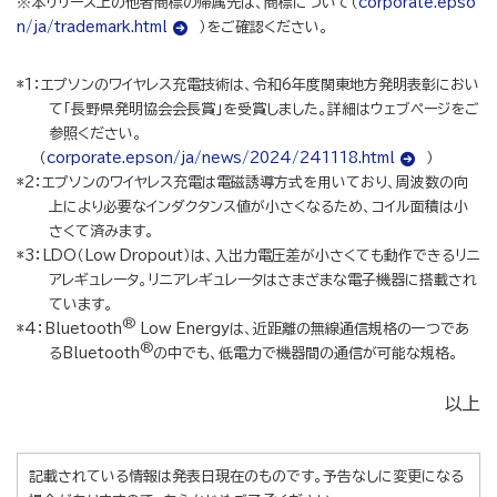
※本リリース上の他者商標の帰属先は、商標について（
corporate.epso
n/ja/trademark.html
）をご確認ください。
*1：エプソンのワイヤレス充電技術は、令和6年度関東地方発明表彰におい
て「長野県発明協会会長賞」を受賞しました。詳細はウェブページをご
参照ください。
（
corporate.epson/ja/news/2024/241118.html
）
*2：エプソンのワイヤレス充電は電磁誘導方式を用いており、周波数の向
上により必要なインダクタンス値が小さくなるため、コイル面積は小
さくて済みます。
*3：LDO（Low Dropout）は、入出力電圧差が小さくても動作できるリニ
アレギュレータ。リニアレギュレータはさまざまな電子機器に搭載され
ています。
®
*4：
Bluetooth
Low Energyは、近距離の無線通信規格の一つであ
®
る
Bluetooth
の中でも、低電力で機器間の通信が可能な規格。
以上
記載されている情報は発表日現在のものです。予告なしに変更になる