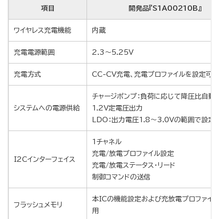
項目
開発品『S1A00210B』
ワイヤレス充電機能
内蔵
充電電源範囲
2.3～5.25V
充電方式
CC-CV充電、充電プロファイルを設定可
チャージポンプ：負荷に応じて降圧比自動
システムへの電源供給
1.2V定電圧出力
LDO：出力電圧1.8～3.0Vの範囲で設定
1チャネル
充電/放電プロファイル設定
I2Cインターフェイス
充電/放電ステータス・リード
制御コマンドの送信
本ICの機能設定および充放電プロファイ
フラッシュメモリ
用