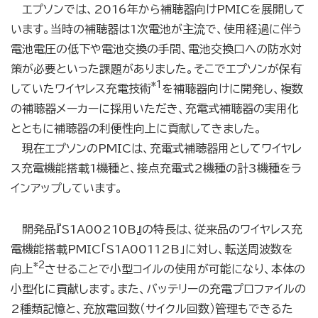
エプソンでは、2016年から補聴器向けPMICを展開して
います。当時の補聴器は1次電池が主流で、使用経過に伴う
電池電圧の低下や電池交換の手間、電池交換口への防水対
策が必要といった課題がありました。そこでエプソンが保有
*1
していたワイヤレス充電
技術
を補聴器向けに開発し、複数
の補聴器メーカーに採用いただき、充電式補聴器の実用化
とともに補聴器の利便性向上に貢献してきました。
現在エプソンのPMICは、充電式補聴器用としてワイヤレ
ス充電機能搭載1機種と、接点充電式2機種の計3機種をラ
インアップしています。
開発品『S1A00210B』の特長は、従来品のワイヤレス充
電機能搭載PMIC「S1A00112B」に対し、転送周波数を
*2
向上
させることで小型コイルの使用が可能になり、本体の
小型化に貢献します。また、バッテリーの充電プロファイルの
2種類記憶と、充放電回数（サイクル回数）管理もできるた