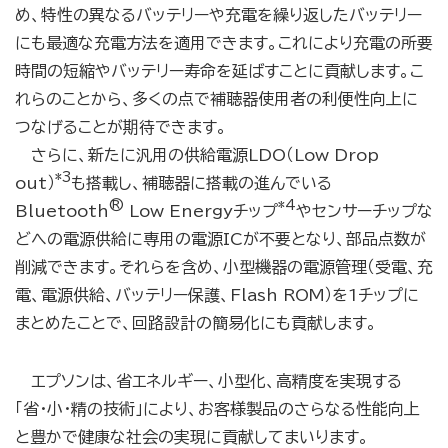
め、特性の異なるバッテリーや充電を繰り返したバッテリー
にも最適な充電方法を適用できます。これにより充電の所要
時間の短縮やバッテリー寿命を延ばすことに貢献します。こ
れらのことから、多くの点で補聴器使用者の利便性向上に
つなげることが期待できます。
さらに、新たに汎用の供給電源LDO（Low Drop
*3
out）
も搭載し、補聴器に搭載の進んでいる
®
*4
Bluetooth
Low Energy
チップ
やセンサーチップな
どへの電源供給に専用の電源ICが不要となり、部品点数が
削減できます。それらを含め、小型機器の電源管理（受電、充
電、電源供給、バッテリー保護、Flash ROM）を1チップに
まとめたことで、回路設計の簡易化にも貢献します。
エプソンは、省エネルギー、小型化、高精度を実現する
「省・小・精の技術」により、お客様製品のさらなる性能向上
と豊かで健康な社会の実現に貢献してまいります。