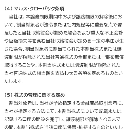
（4） マルス・クローバック条項
当社は、本譲渡制限期間中および譲渡制限の解除後にお
いて、割当対象者が法令または社内規程等に重要な点で違
反したと当社取締役会が認めた場合および重大な不正会計
や巨額損失等を含む当社取締役会が定める一定の事由が生
じた場合、割当対象者に割当てられた本割当株式または譲
渡制限が解除された当社普通株式の全部または一部を無償
取得することや、本割当株式または譲渡制限が解除された
当社普通株式の相当額を支払わせる条項を定めるものとい
たします。
（5） 株式の管理に関する定め
割当対象者は、当社が予め指定する金融商品取引業者に、
当社が指定する方法にて、本割当株式について記載または
記録する口座の開設を完了し、譲渡制限が解除されるまで
の間、本割当株式を当該口座に保管・維持するものといたし