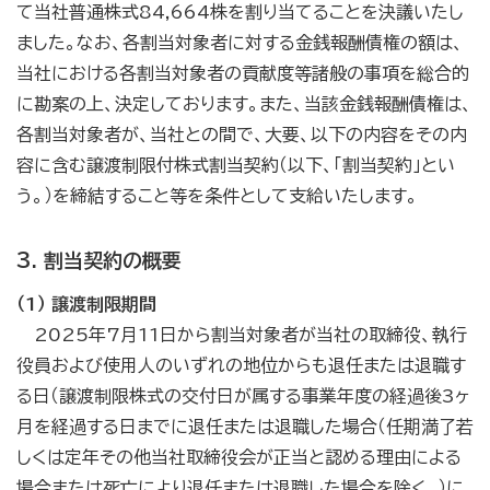
て当社普通株式84,664株を割り当てることを決議いたし
ました。なお、各割当対象者に対する金銭報酬債権の額は、
当社における各割当対象者の貢献度等諸般の事項を総合的
に勘案の上、決定しております。また、当該金銭報酬債権は、
各割当対象者が、当社との間で、大要、以下の内容をその内
容に含む譲渡制限付株式割当契約（以下、「割当契約」とい
う。）を締結すること等を条件として支給いたします。
3. 割当契約の概要
（1） 譲渡制限期間
2025年7月11日から割当対象者が当社の取締役、執行
役員および使用人のいずれの地位からも退任または退職す
る日（譲渡制限株式の交付日が属する事業年度の経過後3ヶ
月を経過する日までに退任または退職した場合（任期満了若
しくは定年その他当社取締役会が正当と認める理由による
場合または死亡により退任または退職した場合を除く。）に