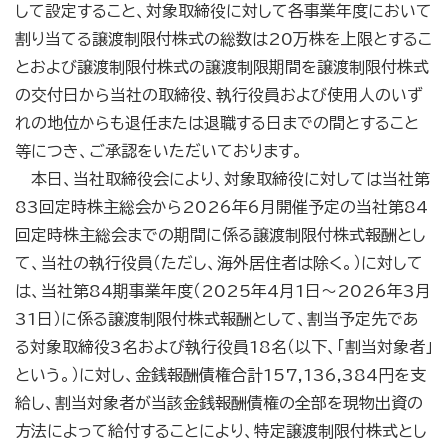
して設定すること、対象取締役に対して各事業年度において
割り当てる譲渡制限付株式の総数は20万株を上限とするこ
とおよび譲渡制限付株式の譲渡制限期間を譲渡制限付株式
の交付日から当社の取締役、執行役員および使用人のいず
れの地位からも退任または退職する日までの間とすること
等につき、ご承認をいただいております。
本日、当社取締役会により、対象取締役に対しては当社第
83回定時株主総会から2026年6月開催予定の当社第84
回定時株主総会までの期間に係る譲渡制限付株式報酬とし
て、当社の執行役員（ただし、海外居住者は除く。）に対して
は、当社第84期事業年度（2025年4月1日～2026年3月
31日）に係る譲渡制限付株式報酬として、割当予定先であ
る対象取締役3名および執行役員18名（以下、「割当対象者」
という。）に対し、金銭報酬債権合計157,136,384円を支
給し、割当対象者が当該金銭報酬債権の全部を現物出資の
方法によって給付することにより、特定譲渡制限付株式とし