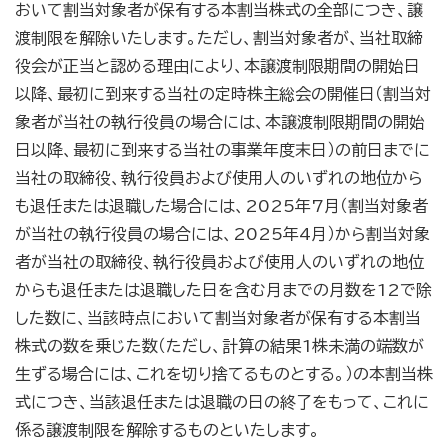
おいて割当対象者が保有する本割当株式の全部につき、譲
渡制限を解除いたします。ただし、割当対象者が、当社取締
役会が正当と認める理由により、本譲渡制限期間の開始日
以降、最初に到来する当社の定時株主総会の開催日（割当対
象者が当社の執行役員の場合には、本譲渡制限期間の開始
日以降、最初に到来する当社の事業年度末日）の前日までに
当社の取締役、執行役員および使用人のいずれの地位から
も退任または退職した場合には、2025年7月（割当対象者
が当社の執行役員の場合には、2025年4月）から割当対象
者が当社の取締役、執行役員および使用人のいずれの地位
からも退任または退職した日を含む月までの月数を12で除
した数に、当該時点において割当対象者が保有する本割当
株式の数を乗じた数（ただし、計算の結果1株未満の端数が
生ずる場合には、これを切り捨てるものとする。）の本割当株
式につき、当該退任または退職の日の終了をもって、これに
係る譲渡制限を解除するものといたします。