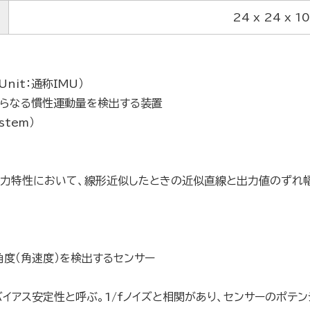
24 x 24 x 1
Unit：通称IMU）
からなる慣性運動量を検出する装置
ystem）
出力特性において、線形近似したときの近似直線と出力値のずれ幅
度（角速度）を検出するセンサー
バイアス安定性と呼ぶ。1/fノイズと相関があり、センサーのポテ