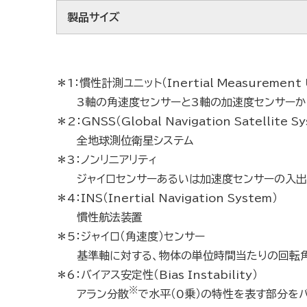
製品サイズ
＊1：慣性計測ユニット（Inertial Measurement 
3軸の角速度センサーと3軸の加速度センサー
＊2：GNSS（Global Navigation Satellite S
全地球測位衛星システム
＊3：ノンリニアリティ
ジャイロセンサーあるいは加速度センサーの入
＊4：INS（Inertial Navigation System）
慣性航法装置
＊5：ジャイロ（角速度）センサー
基準軸に対する、物体の単位時間当たりの回転角
＊6：バイアス安定性（Bias Instability）
※
アラン
分散
で水平（0乗）の特性を表す部分を