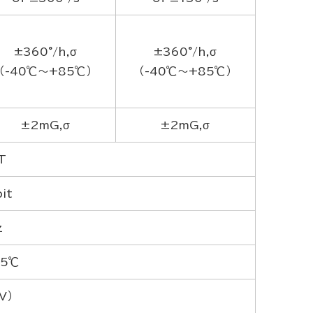
±360°/h,σ
±360°/h,σ
（-40℃～+85℃）
（-40℃～+85℃）
±2mG,σ
±2mG,σ
T
it
z
85℃
V）