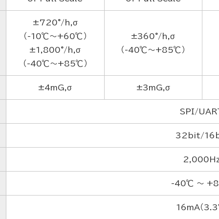
±720°/h,σ
（-10℃～+60℃）
±360°/h,σ
±1,800°/h,σ
（-40℃～+85℃）
（-40℃～+85℃）
±4mG,σ
±3mG,σ
SPI/UAR
32bit/16b
2,000H
-40℃ ～ +
16mA（3.3